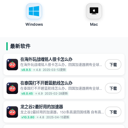
Windows
Mac
最新软件
在海外玩战魂铭人很卡怎么办
在海外玩战魂铭人很卡怎么办，回国加速器拥有全球海
下载
量节点覆盖，运营商专线不卡顿超稳定，专为海外华人
v8.9.5
⭐ 4.8
2025-03-12更新
和留学生打造，帮助海外华人免除地域限制，随时高速
稳定低延迟玩国服游戏、观看高清视频、听高品质音
乐。
在泰国打不开碧蓝航线怎么办
在泰国打不开碧蓝航线怎么办，回国加速器拥有全球海
下载
量节点覆盖，运营商专线不卡顿超稳定，专为海外华人
v8.0.45
⭐ 4.9
2025-02-28更新
和留学生打造，帮助海外华人免除地域限制，随时高速
稳定低延迟玩国服游戏、观看高清视频、听高品质音
乐。
龙之谷2最好用的加速器
龙之谷2最好用的加速器，150条高速回国线路 自有高速
下载
中转节点 无需注册 一键连接 提供高速线路 应用内直达
v10.3.80
⭐ 4.8
2025-04-15更新
视频音乐app,快人一步 应用模式 App互不干扰 不间断的
隐私保护 数据加密 隐私保护 保持高速同时确保数据不