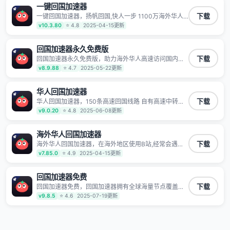
一键回国加速器
一键回国加速器，扬帆回国,快人一步 1100万海外华人
下载
都在用的音乐视频回国加速器 Android iOS Windows
v10.3.80
⭐ 4.8
2025-04-15更新
Mac TV VIP 支持多种加速场景 了解更多 看视频 全球高
速通道搭配第三方CDN节点,解锁加速腾讯视频、爱奇
艺、哔哩哔哩和优酷视频,在国外也能畅快追剧!
回国加速器永久免费版
回国加速器永久免费版，助力海外华人高速访问国内网
下载
络，快速开启国内各直播平台,解决国内视频、音乐卡顿
v8.9.88
⭐ 4.7
2025-05-22更新
问题；更能加速海量国服游戏，超低延迟稳定不掉线,畅
享国内网络！
华人回国加速器
华人回国加速器，150条高速回国线路 自有高速中转节
下载
点 无需注册 一键连接 提供高速线路 应用内直达视频音
v9.0.20
⭐ 4.8
2025-06-08更新
乐app,快人一步 应用模式 App互不干扰 不间断的隐私保
护 数据加密 隐私保护 保持高速同时确保数据不泄露 阻
止第三方对数据进行窃取和监听
海外华人回国加速器
海外华人回国加速器，在海外地区使用B站,经常会遇到B
下载
站地区版权限制/网络IP屏蔽,缓冲卡顿等问题,使用我们
v7.85.0
⭐ 4.9
2025-04-15更新
的哔哩哔哩专用回国VPN,可加速解决各类网络问题,一键
网络回国,全球智能专线为您提供最优线路,一对一技术客
服7*24小时服务。
回国加速器免费
回国加速器免费，回国加速器拥有全球海量节点覆盖，
下载
运营商专线不卡顿超稳定，专为海外华人和留学生打
v9.8.5
⭐ 4.6
2025-07-19更新
造，帮助海外华人免除地域限制，随时高速稳定低延迟
玩国服游戏、观看高清视频、听高品质音乐。