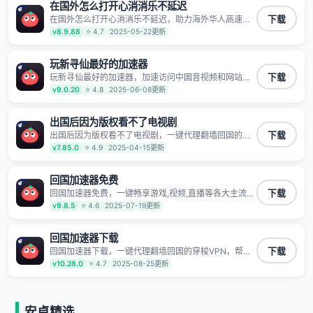
泄露 阻止第三方对数据进行窃取和监听
在国外怎么打开心消消乐不延迟
在国外怎么打开心消消乐不延迟，助力海外华人高速访
下载
问国内网络，快速开启国内各直播平台,解决国内视频、
v8.9.88
⭐ 4.7
2025-05-22更新
音乐卡顿问题；更能加速海量国服游戏，超低延迟稳定
不掉线,畅享国内网络！
玩新寻仙最好的加速器
玩新寻仙最好的加速器，加速访问中国音视频和网站，
下载
专业回国加速器，帮你加速访问优酷、bilibili、腾讯视
v9.0.20
⭐ 4.8
2025-06-08更新
频、爱奇艺等，加速国服游戏，例如原神、阴阳师、和
平精英、使命召唤、天涯明月刀、一梦江湖、幻书启示
录、明日方舟、战双帕弥什、sky光·遇、另一个伊甸园
出国后因为版权看不了电视剧
等国内各种服务,回国加速器致力于帮助海外华人和留学
出国后因为版权看不了电视剧，一键代理翻墙回国的穿
下载
生、港澳台地区用户提供最好的回国游戏和音乐视频加
梭VPN，帮助海外华人留学生及港澳台地区用户破除地
v7.85.0
⭐ 4.9
2025-04-15更新
速服务，可以在海外或港澳台地区流畅加速国服游戏和
区版权限制问题，一键降低游戏延迟，加速访问中国网
音视频服务，提供专业稳定的全球回国线路和游戏加速
站、游戏及应用。
专线。能加速访问优酷、爱奇艺、腾讯视频、B站、芒果
回国加速器免费
TV、西瓜视频、QQ音乐、网易云音乐、酷狗音乐、YY
等主流网站应用解除限制，带你穿梭加速回国。目前已
回国加速器免费，一键畅享游戏,视频,直播等各大主流
下载
有上百万用户，用户整体好评95%以上，一对一在线客
App应用,视频加载极速不卡顿。人在海外听歌,玩国服游
v9.8.5
⭐ 4.6
2025-07-19更新
服支持，保障你的使用体验。
戏 简单易用。
回国加速器下载
回国加速器下载，一键代理翻墙回国的穿梭VPN，帮助
下载
海外华人留学生及港澳台地区用户破除地区版权限制问
v10.28.0
⭐ 4.7
2025-08-25更新
题，一键降低游戏延迟，加速访问中国网站、游戏及应
用。
安卓精选