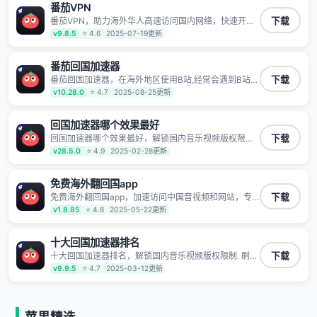
番茄VPN
TV、西瓜视频、QQ音乐、网易云音乐、酷狗音乐、YY
等主流网站应用解除限制，带你穿梭加速回国。目前已
番茄VPN，助力海外华人高速访问国内网络，快速开启
下载
有上百万用户，用户整体好评95%以上，一对一在线客
国内各直播平台,解决国内视频、音乐卡顿问题；更能加
v9.8.5
⭐ 4.6
2025-07-19更新
服支持，保障你的使用体验。
速海量国服游戏，超低延迟稳定不掉线,畅享国内网络！
番茄回国加速器
番茄回国加速器，在海外地区使用B站,经常会遇到B站地
下载
区版权限制/网络IP屏蔽,缓冲卡顿等问题,使用我们的哔
v10.28.0
⭐ 4.7
2025-08-25更新
哩哔哩专用回国VPN,可加速解决各类网络问题,一键网络
回国,全球智能专线为您提供最优线路,一对一技术客服
7*24小时服务。
回国加速器哪个效果最好
回国加速器哪个效果最好，解锁国内音乐视频版权限制.
下载
刷剧不卡，高清秒开. 有效降低国服游戏延迟. 提升国内
v28.5.0
⭐ 4.9
2025-02-28更新
主流应用访问速度 ; 独创加速黑科技 · 海量边缘. 动态多
线. 智能流控。
免费海外翻回国app
免费海外翻回国app，加速访问中国音视频和网站，专
下载
业回国加速器，帮你加速访问优酷、bilibili、腾讯视频、
v1.8.85
⭐ 4.8
2025-05-22更新
爱奇艺等，加速国服游戏，例如原神、阴阳师、和平精
英、使命召唤、天涯明月刀、一梦江湖、幻书启示录、
明日方舟、战双帕弥什、sky光·遇、另一个伊甸园等国
十大回国加速器排名
内各种服务,回国加速器致力于帮助海外华人和留学生、
十大回国加速器排名，解锁国内音乐视频版权限制. 刷剧
下载
港澳台地区用户提供最好的回国游戏和音乐视频加速服
不卡，高清秒开. 有效降低国服游戏延迟. 提升国内主流
v9.9.5
⭐ 4.7
2025-03-12更新
务，可以在海外或港澳台地区流畅加速国服游戏和音视
应用访问速度 ; 独创加速黑科技 · 海量边缘. 动态多线. 智
频服务，提供专业稳定的全球回国线路和游戏加速专
能流控。
线。能加速访问优酷、爱奇艺、腾讯视频、B站、芒果
TV、西瓜视频、QQ音乐、网易云音乐、酷狗音乐、YY
等主流网站应用解除限制，带你穿梭加速回国。目前已
苹果精选