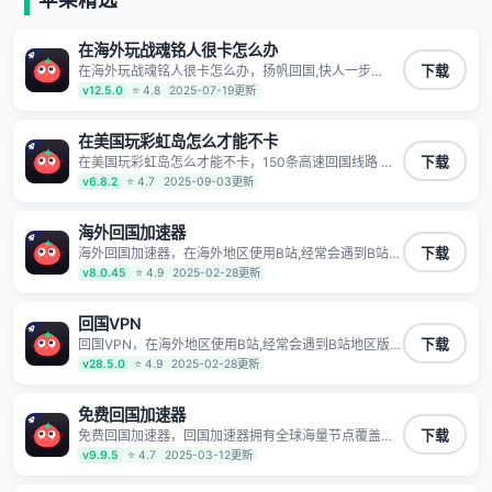
有上百万用户，用户整体好评95%以上，一对一在线客
服支持，保障你的使用体验。
在海外玩战魂铭人很卡怎么办
在海外玩战魂铭人很卡怎么办，扬帆回国,快人一步
下载
1100万海外华人都在用的音乐视频回国加速器 Android
v12.5.0
⭐ 4.8
2025-07-19更新
iOS Windows Mac TV VIP 支持多种加速场景 了解更多
看视频 全球高速通道搭配第三方CDN节点,解锁加速腾
讯视频、爱奇艺、哔哩哔哩和优酷视频,在国外也能畅快
在美国玩彩虹岛怎么才能不卡
追剧!
在美国玩彩虹岛怎么才能不卡，150条高速回国线路 自
下载
有高速中转节点 无需注册 一键连接 提供高速线路 应用
v6.8.2
⭐ 4.7
2025-09-03更新
内直达视频音乐app,快人一步 应用模式 App互不干扰 不
间断的隐私保护 数据加密 隐私保护 保持高速同时确保
数据不泄露 阻止第三方对数据进行窃取和监听
海外回国加速器
海外回国加速器，在海外地区使用B站,经常会遇到B站地
下载
区版权限制/网络IP屏蔽,缓冲卡顿等问题,使用我们的哔
v8.0.45
⭐ 4.9
2025-02-28更新
哩哔哩专用回国VPN,可加速解决各类网络问题,一键网络
回国,全球智能专线为您提供最优线路,一对一技术客服
7*24小时服务。
回国VPN
回国VPN，在海外地区使用B站,经常会遇到B站地区版权
下载
限制/网络IP屏蔽,缓冲卡顿等问题,使用我们的哔哩哔哩
v28.5.0
⭐ 4.9
2025-02-28更新
专用回国VPN,可加速解决各类网络问题,一键网络回国,
全球智能专线为您提供最优线路,一对一技术客服7*24小
时服务。
免费回国加速器
免费回国加速器，回国加速器拥有全球海量节点覆盖，
下载
运营商专线不卡顿超稳定，专为海外华人和留学生打
v9.9.5
⭐ 4.7
2025-03-12更新
造，帮助海外华人免除地域限制，随时高速稳定低延迟
玩国服游戏、观看高清视频、听高品质音乐。