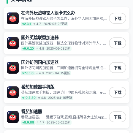
在海外玩战魂铭人很卡怎么办
在海外玩战魂铭人很卡怎么办，海外华人回国加速器,为
下载
境外华人解决海外怎么听歌?海外怎么看剧?海外怎么玩
v2.3.1
⭐ 4.7
2025-05-22更新
游戏不卡等境外难题,全球回国稳定国内节点,专业、流畅
加速让海外党们一键轻松回国,简单好用
国外英雄联盟加速器
国外英雄联盟加速器，精选全球好物针对海外华人、留
下载
学生和海外出差用户打造的一款高质量专属回国加速器,
v9.0.20
⭐ 4.8
2025-06-08更新
只要身处海外即可一键加速畅享国内网络:追剧听歌、影
音娱乐、游戏电竞、赛事直播、商务办公、炒股等多场
景的应用及网络加速
国外访问国内加速器
国外访问国内加速器，回国加速器拥有全球海量节点覆
下载
盖，运营商专线不卡顿超稳定，专为海外华人和留学生
v7.85.0
⭐ 4.9
2025-04-15更新
打造，帮助海外华人免除地域限制，随时高速稳定低延
迟玩国服游戏、观看高清视频、听高品质音乐。
番茄加速器手机版
番茄加速器手机版，加速访问中国音视频和网站，专业
下载
回国加速器，帮你加速访问优酷、bilibili、腾讯视频、爱
v10.3.80
⭐ 4.8
2025-04-15更新
奇艺等，加速国服游戏，例如原神、阴阳师、和平精
英、使命召唤、天涯明月刀、一梦江湖、幻书启示录、
明日方舟、战双帕弥什、sky光·遇、另一个伊甸园等国
番茄加速器
内各种服务,回国加速器致力于帮助海外华人和留学生、
番茄加速器，一键畅享游戏,视频,直播等各大主流App应
下载
港澳台地区用户提供最好的回国游戏和音乐视频加速服
用,视频加载极速不卡顿。人在海外听歌,玩国服游戏 简
v8.9.88
⭐ 4.7
2025-05-22更新
务，可以在海外或港澳台地区流畅加速国服游戏和音视
单易用。
频服务，提供专业稳定的全球回国线路和游戏加速专
线。能加速访问优酷、爱奇艺、腾讯视频、B站、芒果